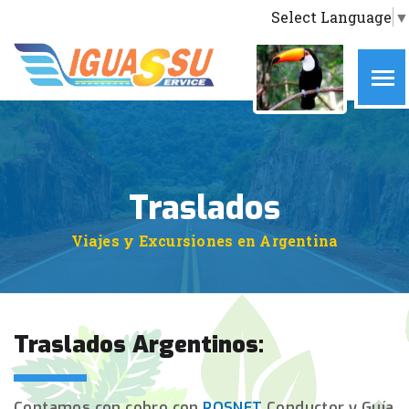
Select Language
▼
INICIO
SOBRE NOSOTROS
SERVICIOS
TRASLADOS
RESERVAR AHORA
Traslados
CONTACTO
Viajes y Excursiones en Argentina
Traslados Argentinos:
Contamos con cobro con
POSNET
Conductor y Guía